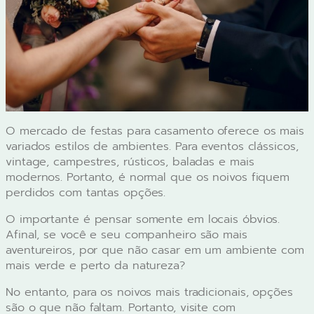
O mercado de festas para casamento oferece os mais
variados estilos de ambientes. Para eventos clássicos,
vintage, campestres, rústicos, baladas e mais
modernos. Portanto, é normal que os noivos fiquem
perdidos com tantas opções.
O importante é pensar somente em locais óbvios.
Afinal, se você e seu companheiro são mais
aventureiros, por que não casar em um ambiente com
mais verde e perto da natureza?
No entanto, para os noivos mais tradicionais, opções
são o que não faltam. Portanto, visite com